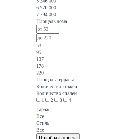
5 346 000
6 570 000
7 794 000
Площадь дома
53
95
137
178
220
Площадь террасы
Количество этажей
Количество спален
1
2
3
4
Гараж
Все
Стиль
Все